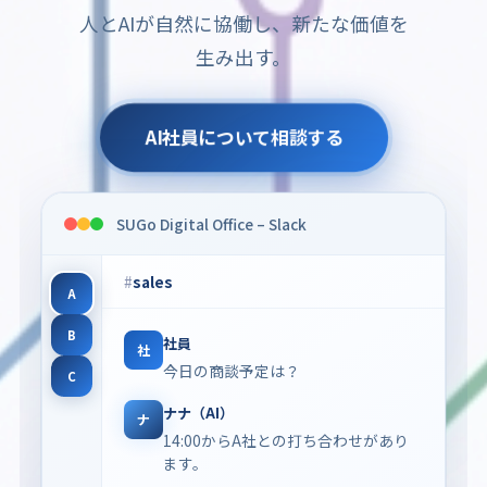
人とAIが自然に協働し、新たな価値を
生み出す。
AI社員について相談する
SUGo Digital Office – Slack
#
sales
A
B
社員
社
今日の商談予定は？
C
ナナ（AI）
ナ
14:00からA社との打ち合わせがあり
ます。