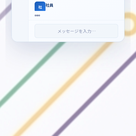
社員
社
ありがとう！
ナナ（AI）
ナ
メッセージを入力…
A社の過去の商談履歴もお調べします
ね。