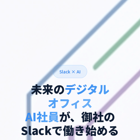
Slack × AI
未来の
デジタル
オフィス
AI社員
が、御社の
Slackで
働き始める