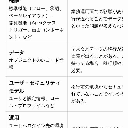
機能
標準機能（フロー、承認、
業務運用面での影響があり
ページレイアウト）、
行が遅れることでデータ登
開発機能（Apexクラス、
といった問題が考えられる
トリガー、画面コンポーネ
ント）など
マスタ系データの移行が遅
データ
支障が出ることがある。ま
オブジェクトのレコード情
持ってる場合、移行順やデ
報
必要。
ユーザ・セキュリティ
移行前の環境からセキュリ
モデル
れていないことでインシデ
ユーザと設定情報、ロー
がある。
ル・プロファイルなど
運用
ユーザへログイン先の環境